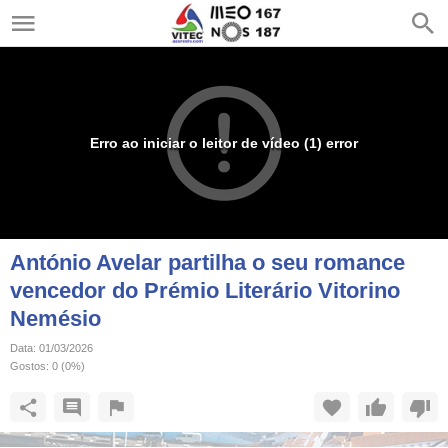
Erro ao iniciar o leitor de vídeo (1) error
António Avelar partilha o seu romance
vencedor do Prémio Literário Vitorino
Nemésio
Data:
01/03/2026
Gostos:
0
(
0
%)