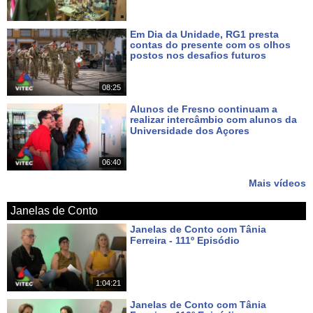
Em Dia da Unidade, RG1 presta
contas do presente com os olhos
postos nos desafios futuros
Há 7 dias
08:25
Alunos de Fresno continuam a
realizar intercâmbio com alunos da
Universidade dos Açores
Há 9 dias
06:40
Mais vídeos
Janelas de Conto
Janelas de Conto com Tânia
Ferreira - 111º Episódio
Há cerca de 15 horas
1:04:21
Janelas de Conto com Tânia