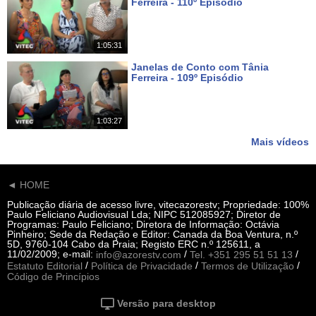
Ferreira - 110º Episódio
Há 8 dias
1:05:31
Janelas de Conto com Tânia
Ferreira - 109º Episódio
Há 15 dias
1:03:27
Mais vídeos
◄ HOME
Publicação diária de acesso livre, vitecazorestv; Propriedade: 100%
Paulo Feliciano Audiovisual Lda; NIPC 512085927; Diretor de
Programas: Paulo Feliciano; Diretora de Informação: Octávia
Pinheiro; Sede da Redação e Editor: Canada da Boa Ventura, n.º
5D, 9760-104 Cabo da Praia; Registo ERC n.º 125611, a
11/02/2009; e-mail:
/
/
info@azorestv.com
Tel. +351 295 51 51 13
/
/
/
Estatuto Editorial
Política de Privacidade
Termos de Utilização
Código de Princípios
Versão para desktop