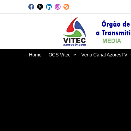
Home
OCS Vitec
Ver o Canal AzoresTV