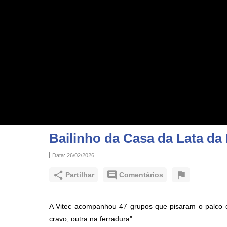
Bailinho da Casa da Lata da 
Data:
26/02/2026
Partilhar
Comentários
A Vitec acompanhou 47 grupos que pisaram o palco d
cravo, outra na ferradura".