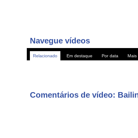
VITEC AzoresTV.com - Canal de TV privado dos Açores 
fascinantes rumo à cultura, com comédia, teatro, músi
também em canais nacionais MEO 167 e NOS 187.
Navegue vídeos
AzoresTV by VITEC - regional TV channel with production
Relacionado
Em destaque
Por data
Mais 
► Subscreva o canal YouTube http://www.youtube.com/
► WebTV AzoresTV http://www.azorestv.com/
► Facebook https://www.facebook.com/vitecazorestv
► Twitter https://twitter.com/azorestv
► Instagram https://www.instagram.com/vitecazores/