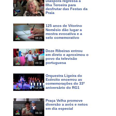
Diáspora regressa à
Ilha Terceira para
desfrutar das Festas da
Praia
Há 3 dias
125 anos de Vitorino
Maps
Nemésio dão lugar a
mostra evocativa e a
f0ac57c14b334368!8m2!3d38.700046!4d-27.052234?hl
selo comemorativo
08:25
Há 3 dias
a e natureza tanto na cidade da Praia da Vitória, como
Doze Ribeiras entrou
a, a gastronomia, a hospitalidade do povo, as festas e
em direto e aproximou o
povo da televisão
 ilhas. Pode continuar a seguir o nosso Canal em HD
portuguesa
09:32
Há 5 dias
.azorestv.com
Orquestra Ligeira do
Exército encerrou as
inazores #azoresnews #music #culture #festas #meo #167
comemorações do 33º
aniversário do RG1
12:36
Há 6 dias
Praça Velha promove
diversão a avós e netos
em dia especial
06:32
Há 10 dias
 em MEO 167 NOS 187 e www.azorestv.com