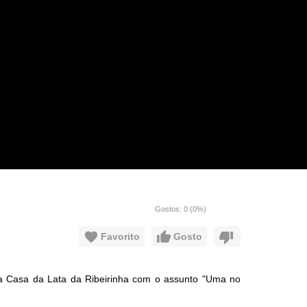
Gostos:
0
(
0
%)
Favorito
Gosto
da Casa da Lata da Ribeirinha com o assunto "Uma no