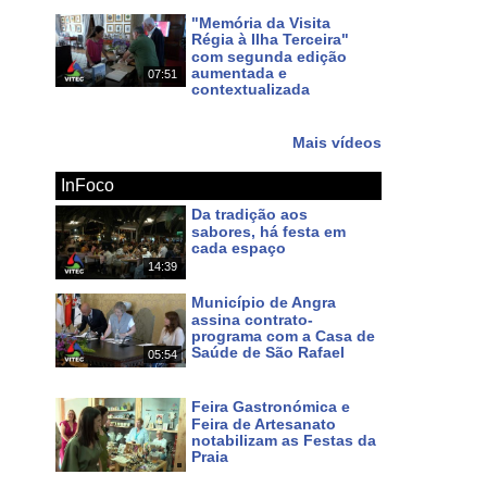
"Memória da Visita
Régia à Ilha Terceira"
s
noticias
dos
açores
terceira
dimensão
com segunda edição
aumentada e
07:51
contextualizada
Há 13 dias
Mais vídeos
InFoco
Da tradição aos
sabores, há festa em
cada espaço
14:39
Há 2 dias
Município de Angra
assina contrato-
programa com a Casa de
Saúde de São Rafael
05:54
Há 4 dias
Feira Gastronómica e
Feira de Artesanato
notabilizam as Festas da
Praia
Há 5 dias