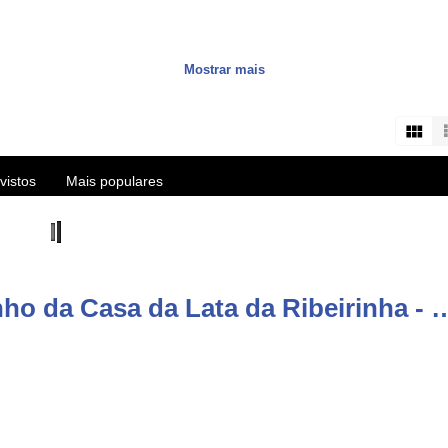
a transmitir cultura única e natureza deslumbrante aos fãs das 9 ilh
Mostrar mais
ca e aventuras no Atlântico. São produções sobre os Açores, notícia
s about the Azores islands, HD videos and live streams of the best eve
vistos
Mais populares
user/vitecazorestv?sub_confirmation=1
Comentários de vídeo: Bailinho da Casa da Lata da