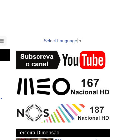
as. 100% Açoriano com tradições vibrantes e histórias
s, vídeos e diretos HD dos melhores eventos da região,
Select Language
▼
nts in the region also available on local cable TV.
 Ribeirinha - Carnaval 2026
Terceira Dimensão