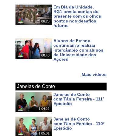
Em Dia da Unidade,
RG1 presta contas do
presente com os olhos
postos nos desafios
08:25
futuros
Há 7 dias
Alunos de Fresno
continuam a realizar
intercâmbio com alunos
da Universidade dos
06:40
Açores
Há 9 dias
Mais vídeos
Janelas de Conto
Janelas de Conto
com Tânia Ferreira - 111º
Episódio
1:04:21
Há cerca de 19 horas
Janelas de Conto
com Tânia Ferreira - 110º
Episódio
1:05:31
Há 8 dias