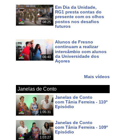
Em Dia da Unidade,
RG1 presta contas do
presente com os olhos
postos nos desafios
08:25
futuros
Há 6 dias
Alunos de Fresno
continuam a realizar
intercâmbio com alunos
da Universidade dos
06:40
Açores
Há 8 dias
Mais vídeos
Janelas de Conto
Janelas de Conto
com Tânia Ferreira - 110º
Episódio
1:05:31
Há 7 dias
Janelas de Conto
com Tânia Ferreira - 109º
Episódio
1:03:27
Há 14 dias