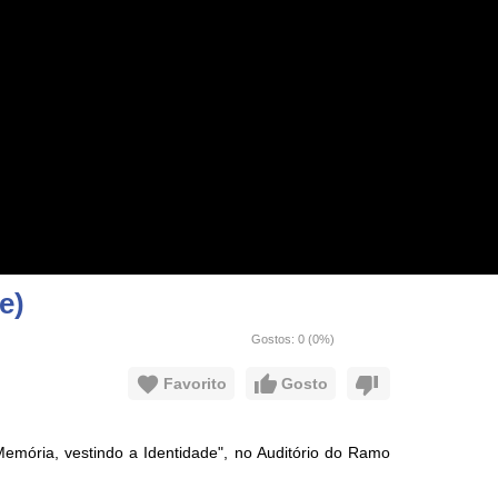
e)
Gostos:
0
(
0
%)
Favorito
Gosto
emória, vestindo a Identidade", no Auditório do Ramo