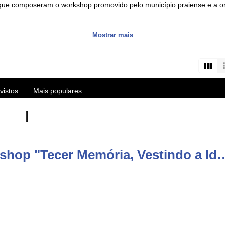
 que composeram o workshop promovido pelo município praiense e a o
a transmitir cultura única e natureza deslumbrante aos fãs das 9 ilh
Mostrar mais
ca e aventuras no Atlântico. São produções sobre os Açores, notícia
s about the Azores islands, HD videos and live streams of the best eve
vistos
Mais populares
user/vitecazorestv?sub_confirmation=1
Comentários de vídeo: Workshop "Tecer Memória, Vesti