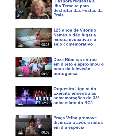
Diáspora regressa à
Ilha Terceira para
desfrutar das Festas da
Praia
Há um dia
125 anos de Vitorino
Maps
Nemésio dão lugar a
mostra evocativa e a
f0ac57c14b334368!8m2!3d38.700046!4d-27.052234?hl
selo comemorativo
08:25
Há um dia
a e natureza tanto na cidade da Praia da Vitória, como
Doze Ribeiras entrou
a, a gastronomia, a hospitalidade do povo, as festas e
em direto e aproximou o
povo da televisão
 ilhas. Pode continuar a seguir o nosso Canal em HD
portuguesa
09:32
Há 4 dias
.azorestv.com
Orquestra Ligeira do
Exército encerrou as
inazores #azoresnews #music #culture #festas #meo #167
comemorações do 33º
aniversário do RG1
12:36
Há 5 dias
Praça Velha promove
diversão a avós e netos
em dia especial
06:32
Há 9 dias
 em MEO 167 NOS 187 e www.azorestv.com