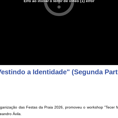
Erro ao iniciar o leitor de vídeo (1) error
estindo a Identidade" (Segunda Part
organização das Festas da Praia 2026, promoveu o workshop "Tecer M
eandro Ávila.