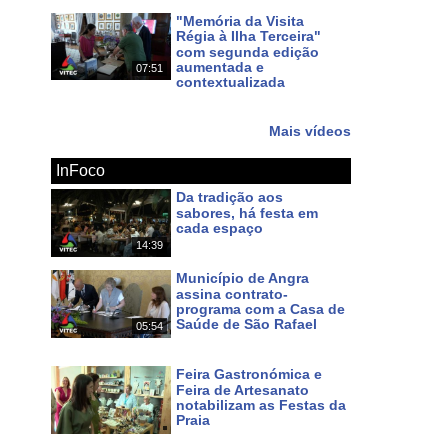
"Memória da Visita
Régia à Ilha Terceira"
s
noticias
dos
açores
terceira
dimensão
com segunda edição
aumentada e
07:51
contextualizada
Há 12 dias
Mais vídeos
InFoco
Da tradição aos
sabores, há festa em
cada espaço
14:39
Há cerca de 15 horas
Município de Angra
assina contrato-
programa com a Casa de
Saúde de São Rafael
05:54
Há 3 dias
Feira Gastronómica e
Feira de Artesanato
notabilizam as Festas da
Praia
Há 4 dias