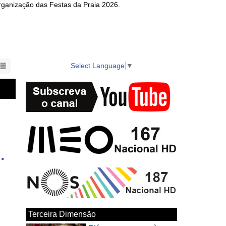
rganização das Festas da Praia 2026.
as. 100% Açoriano com tradições vibrantes e histórias
s, vídeos e diretos HD dos melhores eventos da região,
Select Language
▼
nts in the region also available on local cable TV.
ndo a Identidade" (Segunda Parte)
Terceira Dimensão