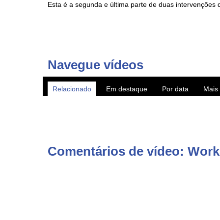
Esta é a segunda e última parte de duas intervenções
VITEC AzoresTV.com - Canal de TV privado dos Açores 
fascinantes rumo à cultura, com comédia, teatro, músi
também em canais nacionais MEO 167 e NOS 187.
Navegue vídeos
AzoresTV by VITEC - regional TV channel with production
Relacionado
Em destaque
Por data
Mais 
► Subscreva o canal YouTube http://www.youtube.com/
► WebTV AzoresTV http://www.azorestv.com/
► Facebook https://www.facebook.com/vitecazorestv
► Twitter https://twitter.com/azorestv
► Instagram https://www.instagram.com/vitecazores/