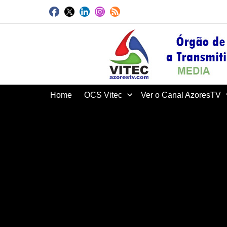
Home
OCS Vitec
Ver o Canal AzoresTV