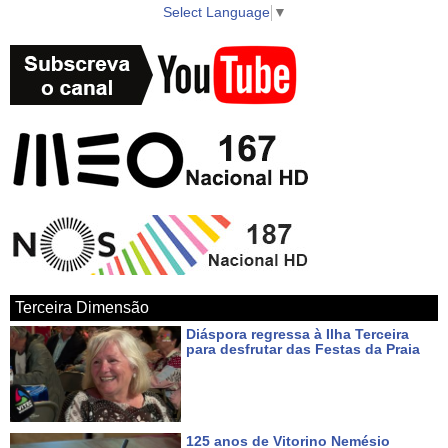
Select Language
▼
► WebTV AzoresTV http://www.azorestv.com/
► Facebook https://www.facebook.com/vitecazorestv
► Twitter https://twitter.com/azorestv
► Instagram https://www.instagram.com/vitecazores/
► Android Google Play App
https://play.google.com/store/apps/details?id=com.azoid.vitec
Terceira Dimensão
► Apple iOS App Store https://itunes.apple.com/pt/app/azorestv-by-
Diáspora regressa à Ilha Terceira
vitec/id1434296397?mt=8
para desfrutar das Festas da Praia
Há um dia
► Google Maps
https://www.google.com/maps/place/AzoresTV+by+VITEC/@38.7000
125 anos de Vitorino Nemésio
27.052234?hl