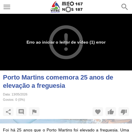
Erro ao iniciar o leitor de vídeo (1) error
Porto Martins comemora 25 anos de
elevação a freguesia
Data:
13/05/2026
Gostos:
0
(
0
%)
Foi há 25 anos que o Porto Martins foi elevado a freguesia. Uma