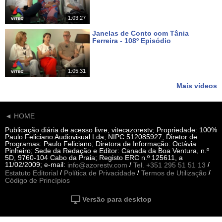
1:03:27
Janelas de Conto com Tânia
Ferreira - 108º Episódio
Há 21 dias
1:05:31
Mais vídeos
◄ HOME
Publicação diária de acesso livre, vitecazorestv; Propriedade: 100%
Paulo Feliciano Audiovisual Lda; NIPC 512085927; Diretor de
Programas: Paulo Feliciano; Diretora de Informação: Octávia
Pinheiro; Sede da Redação e Editor: Canada da Boa Ventura, n.º
5D, 9760-104 Cabo da Praia; Registo ERC n.º 125611, a
11/02/2009; e-mail:
/
/
info@azorestv.com
Tel. +351 295 51 51 13
/
/
/
Estatuto Editorial
Política de Privacidade
Termos de Utilização
Código de Princípios
Versão para desktop