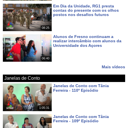
Em Dia da Unidade, RG1 presta
contas do presente com os olhos
postos nos desafios futuros
Há 6 dias
08:25
Alunos de Fresno continuam a
realizar intercâmbio com alunos da
Universidade dos Açores
Há 8 dias
06:40
Mais vídeos
Janelas de Conto
Janelas de Conto com Tânia
Ferreira - 110º Episódio
Há 7 dias
1:05:31
Janelas de Conto com Tânia
Ferreira - 109º Episódio
Há 14 dias