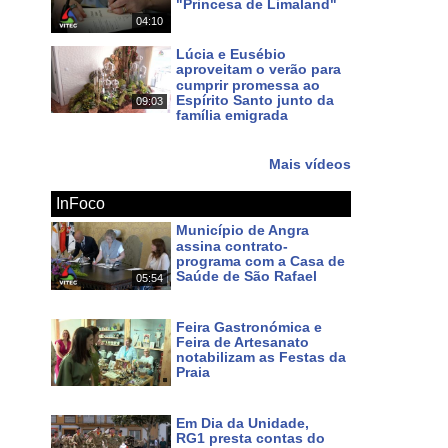
"Princesa de Limaland"
04:10
Há 11 dias
 em MEO 167 NOS 187 e www.azorestv.com
Lúcia e Eusébio
aproveitam o verão para
s
noticias
dos
açores
terceira
dimensão
cumprir promessa ao
Espírito Santo junto da
09:03
família emigrada
Há 13 dias
Mais vídeos
InFoco
Município de Angra
assina contrato-
programa com a Casa de
Saúde de São Rafael
05:54
Há cerca de 13 horas
Feira Gastronómica e
Feira de Artesanato
notabilizam as Festas da
Praia
Há um dia
Em Dia da Unidade,
RG1 presta contas do