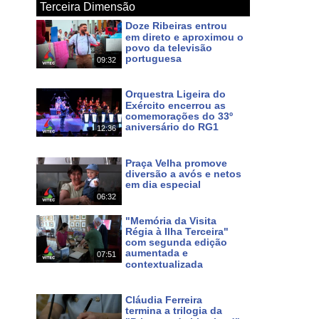
Terceira Dimensão
Doze Ribeiras entrou
em direto e aproximou o
povo da televisão
portuguesa
09:32
Há um dia
Orquestra Ligeira do
Maps
Exército encerrou as
comemorações do 33º
f0ac57c14b334368!8m2!3d38.700046!4d-27.052234?hl
aniversário do RG1
12:36
Há 3 dias
a e natureza tanto na cidade da Praia da Vitória, como
Praça Velha promove
a, a gastronomia, a hospitalidade do povo, as festas e
diversão a avós e netos
em dia especial
 ilhas. Pode continuar a seguir o nosso Canal em HD
06:32
Há 7 dias
.azorestv.com
"Memória da Visita
Régia à Ilha Terceira"
com segunda edição
inazores #azoresnews #music #culture #festas #meo #167
aumentada e
07:51
contextualizada
Há 10 dias
Cláudia Ferreira
termina a trilogia da