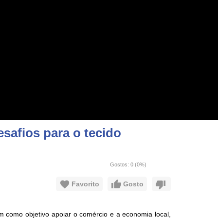
safios para o tecido
Gostos:
0
(
0
%)
Favorito
Gosto
em como objetivo apoiar o comércio e a economia local,