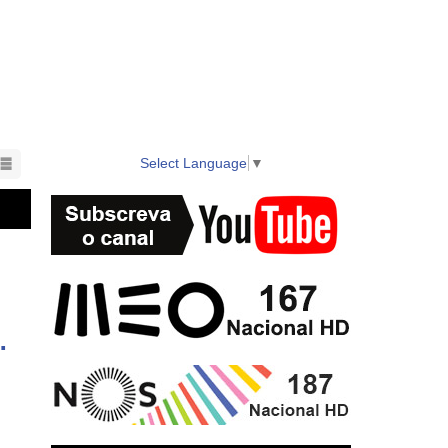
as. 100% Açoriano com tradições vibrantes e histórias
s, vídeos e diretos HD dos melhores eventos da região,
Select Language
▼
nts in the region also available on local cable TV.
e desafios para o tecido empresarial