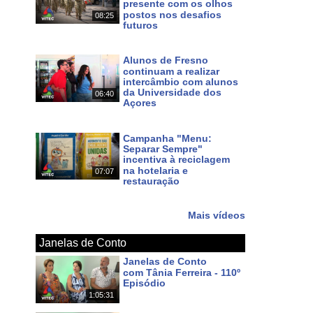
presente com os olhos
postos nos desafios
08:25
futuros
Há 4 dias
Alunos de Fresno
continuam a realizar
intercâmbio com alunos
da Universidade dos
06:40
Açores
Há 6 dias
Campanha "Menu:
Separar Sempre"
incentiva à reciclagem
na hotelaria e
07:07
restauração
Há 7 dias
Mais vídeos
Janelas de Conto
Janelas de Conto
com Tânia Ferreira - 110º
Episódio
1:05:31
Há 5 dias