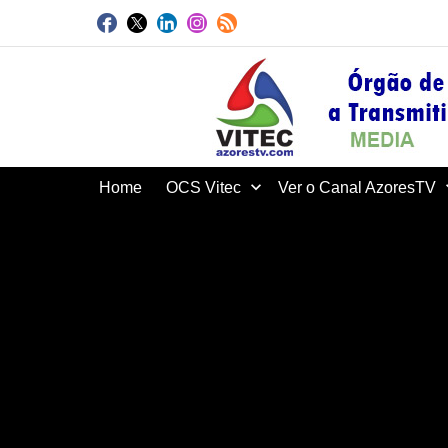
Home
OCS Vitec
Ver o Canal AzoresTV