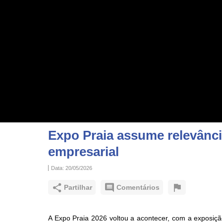
Expo Praia assume relevânci
empresarial
Data:
20/05/2026
Partilhar
Comentários
A Expo Praia 2026 voltou a acontecer, com a exposição