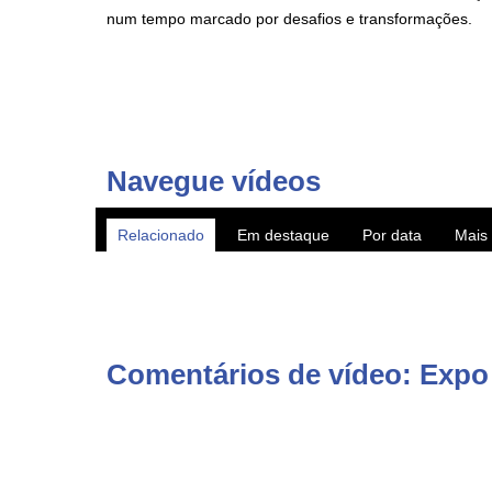
num tempo marcado por desafios e transformações.
VITEC AzoresTV.com - Canal de TV privado dos Açores 
fascinantes rumo à cultura, com comédia, teatro, músi
também em canais nacionais MEO 167 e NOS 187.
Navegue vídeos
AzoresTV by VITEC - regional TV channel with production
Relacionado
Em destaque
Por data
Mais 
► Subscreva o canal YouTube http://www.youtube.com/
► WebTV AzoresTV http://www.azorestv.com/
► Facebook https://www.facebook.com/vitecazorestv
► Twitter https://twitter.com/azorestv
► Instagram https://www.instagram.com/vitecazores/