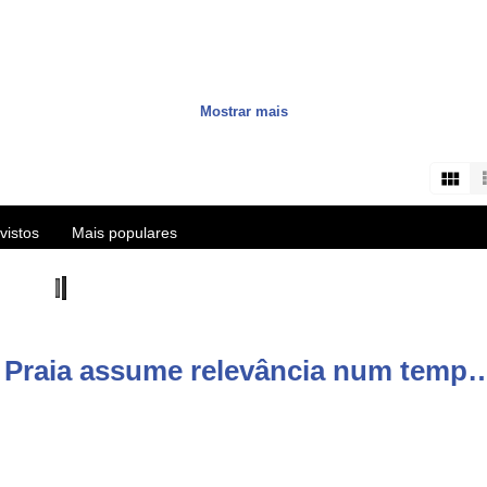
a transmitir cultura única e natureza deslumbrante aos fãs das 9 ilh
Mostrar mais
ca e aventuras no Atlântico. São produções sobre os Açores, notícia
s about the Azores islands, HD videos and live streams of the best eve
vistos
Mais populares
user/vitecazorestv?sub_confirmation=1
Comentários de vídeo: Expo Praia assume relevância num tempo de transformações 