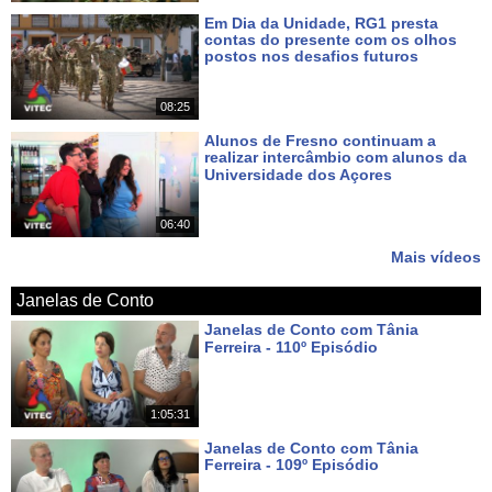
Em Dia da Unidade, RG1 presta
contas do presente com os olhos
postos nos desafios futuros
Há 6 dias
08:25
Alunos de Fresno continuam a
realizar intercâmbio com alunos da
Universidade dos Açores
Há 8 dias
06:40
Mais vídeos
Janelas de Conto
Janelas de Conto com Tânia
Ferreira - 110º Episódio
Há 7 dias
1:05:31
Janelas de Conto com Tânia
Ferreira - 109º Episódio
Há 14 dias