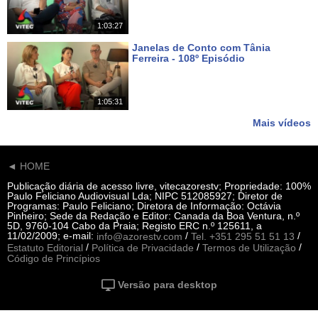
1:03:27
Janelas de Conto com Tânia
Ferreira - 108º Episódio
Há 21 dias
1:05:31
Mais vídeos
◄ HOME
Publicação diária de acesso livre, vitecazorestv; Propriedade: 100%
Paulo Feliciano Audiovisual Lda; NIPC 512085927; Diretor de
Programas: Paulo Feliciano; Diretora de Informação: Octávia
Pinheiro; Sede da Redação e Editor: Canada da Boa Ventura, n.º
5D, 9760-104 Cabo da Praia; Registo ERC n.º 125611, a
11/02/2009; e-mail:
/
/
info@azorestv.com
Tel. +351 295 51 51 13
/
/
/
Estatuto Editorial
Política de Privacidade
Termos de Utilização
Código de Princípios
Versão para desktop