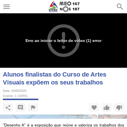
Erro ao iniciar o leitor de vídeo (1) error
Alunos finalistas do Curso de Artes
Visuais expõem os seus trabalhos
Data:
10/06/2026
Gostos:
1
(
100
%)
"Desenho A" é a exposição que reúne e valoriza os trabalhos dos