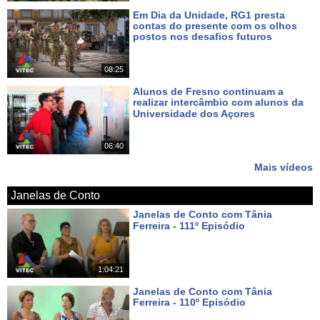
Em Dia da Unidade, RG1 presta
contas do presente com os olhos
postos nos desafios futuros
Há 6 dias
08:25
Alunos de Fresno continuam a
realizar intercâmbio com alunos da
Universidade dos Açores
Há 8 dias
06:40
Mais vídeos
Janelas de Conto
Janelas de Conto com Tânia
Ferreira - 111º Episódio
Há cerca de 12 horas
1:04:21
Janelas de Conto com Tânia
Ferreira - 110º Episódio
Há 8 dias