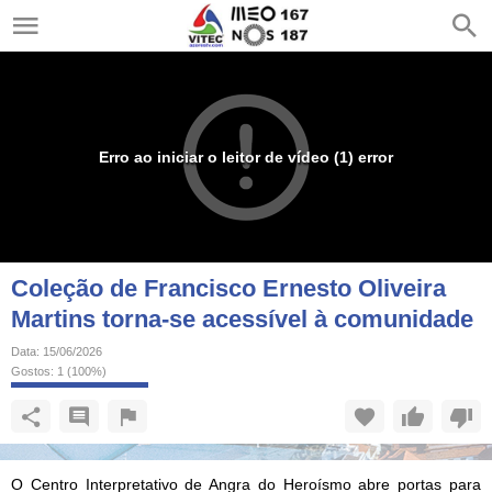
Erro ao iniciar o leitor de vídeo (1) error
Coleção de Francisco Ernesto Oliveira
Martins torna-se acessível à comunidade
Data:
15/06/2026
Gostos:
1
(
100
%)
O Centro Interpretativo de Angra do Heroísmo abre portas para