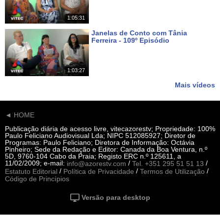
1:05:31
Janelas de Conto com Tânia
Ferreira - 109º Episódio
Há 15 dias
1:03:27
Mais vídeos
◄ HOME
Publicação diária de acesso livre, vitecazorestv; Propriedade: 100%
Paulo Feliciano Audiovisual Lda; NIPC 512085927; Diretor de
Programas: Paulo Feliciano; Diretora de Informação: Octávia
Pinheiro; Sede da Redação e Editor: Canada da Boa Ventura, n.º
5D, 9760-104 Cabo da Praia; Registo ERC n.º 125611, a
11/02/2009; e-mail:
/
/
info@azorestv.com
Tel. +351 295 51 51 13
/
/
/
Estatuto Editorial
Política de Privacidade
Termos de Utilização
Código de Princípios
Versão para desktop