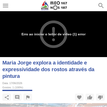
Erro ao iniciar o leitor de vídeo (1) error
Maria Jorge explora a identidade e
expressividade dos rostos através da
pintura
Data:
17/06/2026
Gostos:
1
(
100
%)