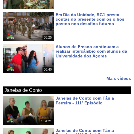
Em Dia da Unidade, RG1 presta
contas do presente com os olhos
postos nos desafios futuros
Há 7 dias
08:25
Alunos de Fresno continuam a
realizar intercâmbio com alunos da
Universidade dos Açores
Há 9 dias
06:40
Mais vídeos
Janelas de Conto
Janelas de Conto com Tânia
Ferreira - 111º Episódio
Há cerca de 23 horas
1:04:21
Janelas de Conto com Tânia