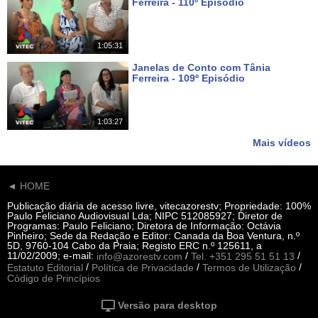
Ferreira - 110º Episódio
Há 8 dias
1:05:31
Janelas de Conto com Tânia
Ferreira - 109º Episódio
Há 15 dias
1:03:27
Mais vídeos
◄ HOME
Publicação diária de acesso livre, vitecazorestv; Propriedade: 100%
Paulo Feliciano Audiovisual Lda; NIPC 512085927; Diretor de
Programas: Paulo Feliciano; Diretora de Informação: Octávia
Pinheiro; Sede da Redação e Editor: Canada da Boa Ventura, n.º
5D, 9760-104 Cabo da Praia; Registo ERC n.º 125611, a
11/02/2009; e-mail:
/
/
info@azorestv.com
Tel. +351 295 51 51 13
/
/
/
Estatuto Editorial
Política de Privacidade
Termos de Utilização
Código de Princípios
Versão para desktop