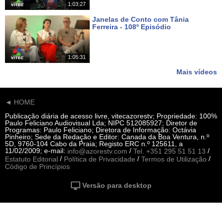
1:03:27
Janelas de Conto com Tânia
Ferreira - 108º Episódio
Há 20 dias
1:05:31
Mais vídeos
◄ HOME
Publicação diária de acesso livre, vitecazorestv; Propriedade: 100%
Paulo Feliciano Audiovisual Lda; NIPC 512085927; Diretor de
Programas: Paulo Feliciano; Diretora de Informação: Octávia
Pinheiro; Sede da Redação e Editor: Canada da Boa Ventura, n.º
5D, 9760-104 Cabo da Praia; Registo ERC n.º 125611, a
11/02/2009; e-mail:
/
/
info@azorestv.com
Tel. +351 295 51 51 13
/
/
/
Estatuto Editorial
Política de Privacidade
Termos de Utilização
Código de Princípios
Versão para desktop