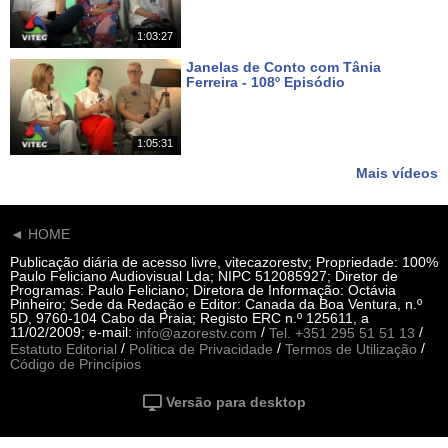
1:03:27
Janelas de Conto com Tânia
Ferreira - 108º Episódio
Há 19 dias
1:05:31
Mais vídeos
◄ HOME
Publicação diária de acesso livre, vitecazorestv; Propriedade: 100%
Paulo Feliciano Audiovisual Lda; NIPC 512085927; Diretor de
Programas: Paulo Feliciano; Diretora de Informação: Octávia
Pinheiro; Sede da Redação e Editor: Canada da Boa Ventura, n.º
5D, 9760-104 Cabo da Praia; Registo ERC n.º 125611, a
11/02/2009; e-mail:
/
/
info@azorestv.com
Tel. +351 295 51 51 13
/
/
/
Estatuto Editorial
Política de Privacidade
Termos de Utilização
Código de Princípios
Versão para desktop