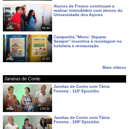
Alunos de Fresno continuam a
realizar intercâmbio com alunos da
Universidade dos Açores
Há 6 dias
06:40
Campanha "Menu: Separar
Sempre" incentiva à reciclagem na
hotelaria e restauração
Há 7 dias
07:07
Mais vídeos
Janelas de Conto
Janelas de Conto com Tânia
Ferreira - 110º Episódio
Há 5 dias
1:05:31
Janelas de Conto com Tânia
Ferreira - 109º Episódio
Há 12 dias