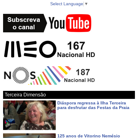
Select Language
▼
► WebTV AzoresTV http://www.azorestv.com/
► Facebook https://www.facebook.com/vitecazorestv
► Twitter https://twitter.com/azorestv
► Instagram https://www.instagram.com/vitecazores/
► Android Google Play App
https://play.google.com/store/apps/details?id=com.azoid.vitec
Terceira Dimensão
► Apple iOS App Store https://itunes.apple.com/pt/app/azorestv-by-
Diáspora regressa à Ilha Terceira
vitec/id1434296397?mt=8
para desfrutar das Festas da Praia
Há cerca de 8 horas
► Google Maps
https://www.google.com/maps/place/AzoresTV+by+VITEC/@38.7000
125 anos de Vitorino Nemésio
27.052234?hl