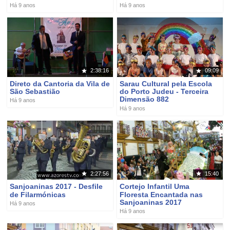
Há 9 anos
Há 9 anos
2:38:16
09:09
Direto da Cantoria da Vila de
Sarau Cultural pela Escola
São Sebastião
do Porto Judeu - Terceira
Dimensão 882
Há 9 anos
Há 9 anos
2:27:56
15:40
Sanjoaninas 2017 - Desfile
Cortejo Infantil Uma
de Filarmónicas
Floresta Encantada nas
Sanjoaninas 2017
Há 9 anos
Há 9 anos