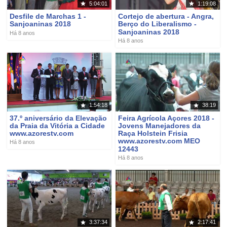
5:04:01
1:19:08
Desfile de Marchas 1 -
Cortejo de abertura - Angra,
Sanjoaninas 2018
Berço do Liberalismo -
Sanjoaninas 2018
Há 8 anos
Há 8 anos
1:54:18
38:19
37.º aniversário da Elevação
Feira Agrícola Açores 2018 -
da Praia da Vitória a Cidade
Jovens Manejadores da
www.azorestv.com
Raça Holstein Frisia
www.azorestv.com MEO
Há 8 anos
12443
Há 8 anos
3:37:34
2:17:41