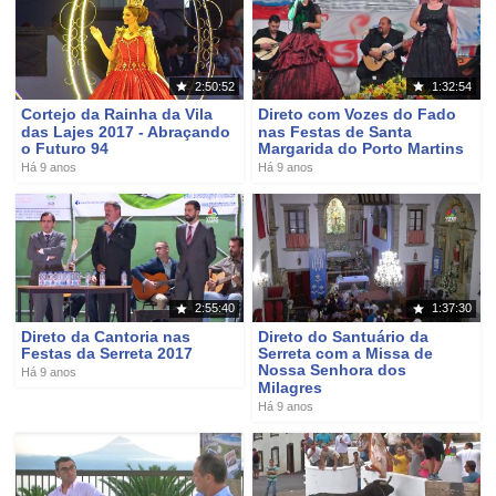
2:50:52
1:32:54
Cortejo da Rainha da Vila
Direto com Vozes do Fado
das Lajes 2017 - Abraçando
nas Festas de Santa
o Futuro 94
Margarida do Porto Martins
Há 9 anos
Há 9 anos
2:55:40
1:37:30
Direto da Cantoria nas
Direto do Santuário da
Festas da Serreta 2017
Serreta com a Missa de
Nossa Senhora dos
Há 9 anos
Milagres
Há 9 anos