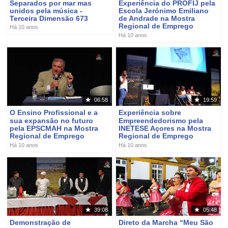
Separados por mar mas
Experiência do PROFIJ pela
unidos pela música -
Escola Jerónimo Emiliano
Terceira Dimensão 673
de Andrade na Mostra
Regional de Emprego
Há 10 anos
Há 10 anos
06:58
19:59
O Ensino Profissional e a
Experiência sobre
sua expansão no futuro
Empreendedorismo pela
pela EPSCMAH na Mostra
INETESE Açores na Mostra
Regional de Emprego
Regional de Emprego
Há 10 anos
Há 10 anos
39:08
05:48
Demonstração de
Direto da Marcha “Meu São