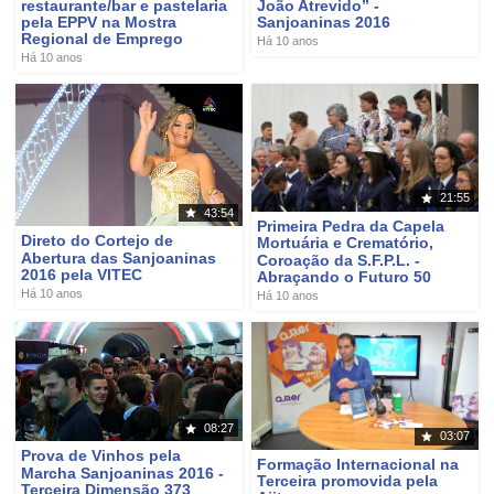
restaurante/bar e pastelaria
João Atrevido” -
pela EPPV na Mostra
Sanjoaninas 2016
Regional de Emprego
Há 10 anos
Há 10 anos
21:55
43:54
Primeira Pedra da Capela
Direto do Cortejo de
Mortuária e Crematório,
Abertura das Sanjoaninas
Coroação da S.F.P.L. -
2016 pela VITEC
Abraçando o Futuro 50
Há 10 anos
Há 10 anos
08:27
03:07
Prova de Vinhos pela
Formação Internacional na
Marcha Sanjoaninas 2016 -
Terceira promovida pela
Terceira Dimensão 373