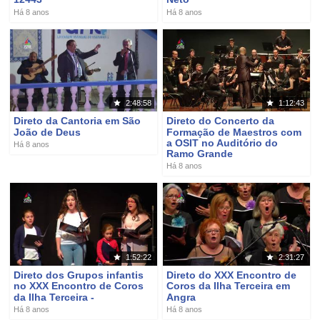
Há 8 anos
Há 8 anos
2:48:58
1:12:43
Direto da Cantoria em São
Direto do Concerto da
João de Deus
Formação de Maestros com
a OSIT no Auditório do
Há 8 anos
Ramo Grande
Há 8 anos
1:52:22
2:31:27
Direto dos Grupos infantis
Direto do XXX Encontro de
no XXX Encontro de Coros
Coros da Ilha Terceira em
da Ilha Terceira -
Angra
Há 8 anos
Há 8 anos