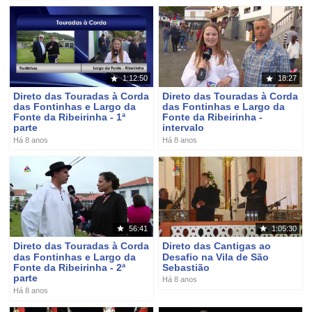
1:12:50
18:27
Direto das Touradas à Corda
Direto das Touradas à Corda
das Fontinhas e Largo da
das Fontinhas e Largo da
Fonte da Ribeirinha - 1ª
Fonte da Ribeirinha -
parte
intervalo
Há 8 anos
Há 8 anos
56:41
1:05:30
Direto das Touradas à Corda
Direto das Cantigas ao
das Fontinhas e Largo da
Desafio na Vila de São
Fonte da Ribeirinha - 2ª
Sebastião
parte
Há 8 anos
Há 8 anos