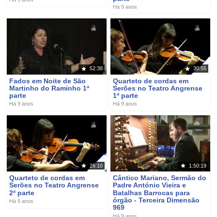
Há 9 anos
52:38
30:55
Fados em Noite de São
Quarteto de cordas em
Martinho do Raminho 1ª
Serões no Teatro Angrense
parte
1ª parte
Há 9 anos
Há 9 anos
26:10
1:50:19
Quarteto de cordas em
Cântico Mariano, Sermão do
Serões no Teatro Angrense
Padre António Vieira e
2ª parte
Batalhas Barrocas para
órgão - Terceira Dimensão
Há 9 anos
969
Há 9 anos