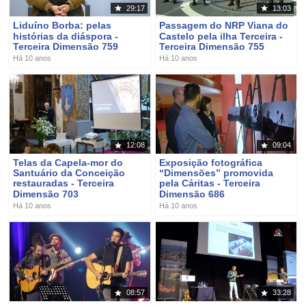
29:17
13:03
Liduíno Borba: pelas
Passagem do NRP Viana do
histórias da diáspora -
Castelo pela ilha Terceira -
Terceira Dimensão 759
Terceira Dimensão 755
Há 10 anos
Há 10 anos
12:08
09:04
Telas da Capela-mor do
Exposição fotográfica
Santuário da Conceição
“Dimensões” promovida
restauradas - Terceira
pela Cáritas - Terceira
Dimensão 703
Dimensão 686
Há 10 anos
Há 10 anos
08:57
33:28