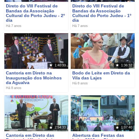
Direto do VIII Festival de
Direto do VIII Festival de
Bandas da Associação
Bandas da Associação
Cultural do Porto Judeu - 2º
Cultural do Porto Judeu - 1º
dia
dia
Há 7 anos
Há 7 anos
1:40:33
1:36:32
Cantoria em Direto na
Bodo de Leite em Direto da
Inauguração dos Moinhos
Vila das Lajes
da Agualva
Há 8 anos
Há 8 anos
2:54:33
1:07:40
Cantoria em Direto das
Abertura das Festas das