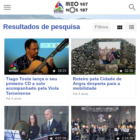
Resultados de pesquisa
Filtros
Ordenar por:
Mostrar:
Resultados/Página:
19:23
02:35
Tiago Toste lança o seu
Roteiro pela Cidade de
primeiro CD a solo
Angra desperta para a
acompanhado pela Viola
mobilidade
Terceirense
Há 4 anos
Há 4 anos
4:07:09
2:24:39