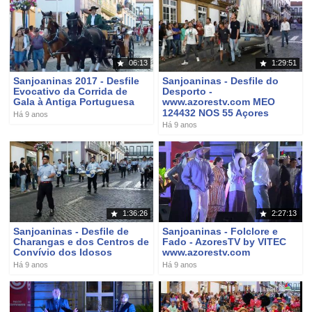
06:13
1:29:51
Sanjoaninas 2017 - Desfile
Sanjoaninas - Desfile do
Evocativo da Corrida de
Desporto -
Gala à Antiga Portuguesa
www.azorestv.com MEO
124432 NOS 55 Açores
Há 9 anos
Há 9 anos
1:36:26
2:27:13
Sanjoaninas - Desfile de
Sanjoaninas - Folclore e
Charangas e dos Centros de
Fado - AzoresTV by VITEC
Convívio dos Idosos
www.azorestv.com
Há 9 anos
Há 9 anos