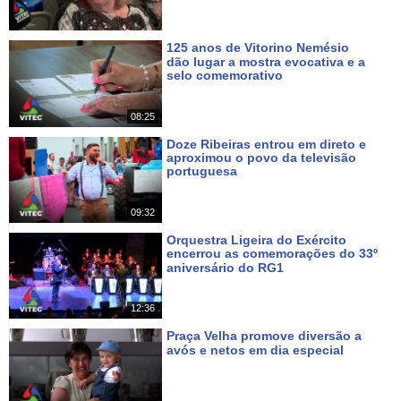
125 anos de Vitorino Nemésio
dão lugar a mostra evocativa e a
selo comemorativo
Há 3 dias
08:25
Doze Ribeiras entrou em direto e
aproximou o povo da televisão
portuguesa
Há 5 dias
09:32
Orquestra Ligeira do Exército
encerrou as comemorações do 33º
aniversário do RG1
Há 6 dias
12:36
Praça Velha promove diversão a
avós e netos em dia especial
Há 10 dias