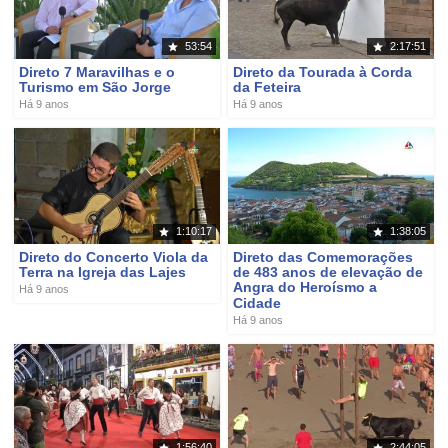
53:54
2:17:51
Direto 7 Maravilhas e o
Direto da Tourada à Corda
Turismo em São Jorge
da Feteira
Há 9 anos
Há 9 anos
1:10:17
1:38:05
Direto do Concerto Viola da
Direto das Comemorações
Terra na Igreja das Lajes
de 483 anos de elevação de
Angra do Heroísmo a
Há 9 anos
Cidade
Há 9 anos
1:56:40
2:44:05