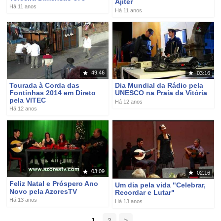
Ajiter
Há 11 anos
Há 11 anos
49:46
03:16
Tourada à Corda das
Dia Mundial da Rádio pela
Fontinhas 2014 em Direto
UNESCO na Praia da Vitória
pela VITEC
Há 12 anos
Há 12 anos
03:09
02:16
Feliz Natal e Próspero Ano
Um dia pela vida "Celebrar,
Novo pela AzoresTV
Recordar e Lutar"
Há 13 anos
Há 13 anos
1
2
>