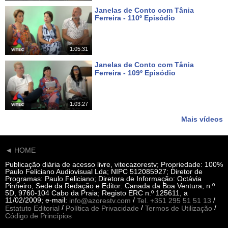
Janelas de Conto com Tânia
Ferreira - 110º Episódio
Há 8 dias
1:05:31
Janelas de Conto com Tânia
Ferreira - 109º Episódio
Há 15 dias
1:03:27
Mais vídeos
◄ HOME
Publicação diária de acesso livre, vitecazorestv; Propriedade: 100%
Paulo Feliciano Audiovisual Lda; NIPC 512085927; Diretor de
Programas: Paulo Feliciano; Diretora de Informação: Octávia
Pinheiro; Sede da Redação e Editor: Canada da Boa Ventura, n.º
5D, 9760-104 Cabo da Praia; Registo ERC n.º 125611, a
11/02/2009; e-mail:
/
/
info@azorestv.com
Tel. +351 295 51 51 13
/
/
/
Estatuto Editorial
Política de Privacidade
Termos de Utilização
Código de Princípios