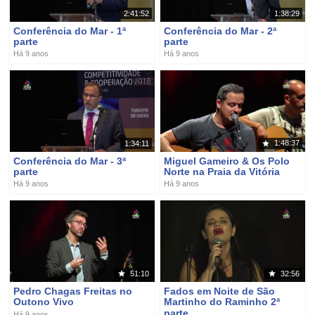
2:41:52
1:38:29
Conferência do Mar - 1ª
Conferência do Mar - 2ª
parte
parte
Há 9 anos
Há 9 anos
1:48:37
1:34:11
Conferência do Mar - 3ª
Miguel Gameiro & Os Polo
parte
Norte na Praia da Vitória
Há 9 anos
Há 9 anos
51:10
32:56
Pedro Chagas Freitas no
Fados em Noite de São
Outono Vivo
Martinho do Raminho 2ª
parte
Há 9 anos