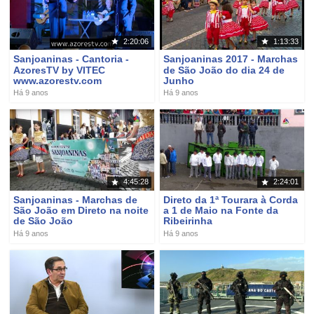
2:20:06
1:13:33
Sanjoaninas - Cantoria -
Sanjoaninas 2017 - Marchas
AzoresTV by VITEC
de São João do dia 24 de
www.azorestv.com
Junho
Há 9 anos
Há 9 anos
4:45:28
2:24:01
Sanjoaninas - Marchas de
Direto da 1ª Tourara à Corda
São João em Direto na noite
a 1 de Maio na Fonte da
de São João
Ribeirinha
Há 9 anos
Há 9 anos