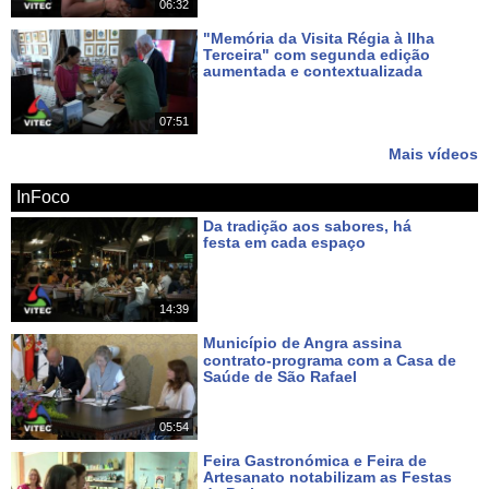
06:32
"Memória da Visita Régia à Ilha
Terceira" com segunda edição
aumentada e contextualizada
Há 13 dias
07:51
Mais vídeos
InFoco
Da tradição aos sabores, há
festa em cada espaço
Há 2 dias
14:39
Município de Angra assina
contrato-programa com a Casa de
Saúde de São Rafael
Há 4 dias
05:54
Feira Gastronómica e Feira de
Artesanato notabilizam as Festas