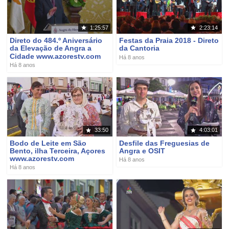
1:25:57
2:23:14
Direto do 484.º Aniversário
Festas da Praia 2018 - Direto
da Elevação de Angra a
da Cantoria
Cidade www.azorestv.com
Há 8 anos
Há 8 anos
33:50
4:03:01
Bodo de Leite em São
Desfile das Freguesias de
Bento, ilha Terceira, Açores
Angra e OSIT
www.azorestv.com
Há 8 anos
Há 8 anos