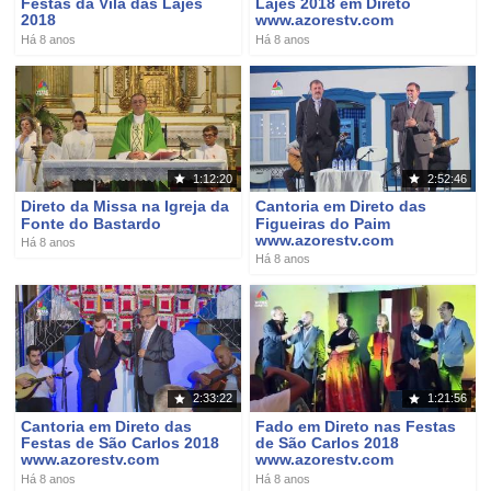
Festas da Vila das Lajes
Lajes 2018 em Direto
2018
www.azorestv.com
Há 8 anos
Há 8 anos
1:12:20
2:52:46
Direto da Missa na Igreja da
Cantoria em Direto das
Fonte do Bastardo
Figueiras do Paim
www.azorestv.com
Há 8 anos
Há 8 anos
2:33:22
1:21:56
Cantoria em Direto das
Fado em Direto nas Festas
Festas de São Carlos 2018
de São Carlos 2018
www.azorestv.com
www.azorestv.com
Há 8 anos
Há 8 anos