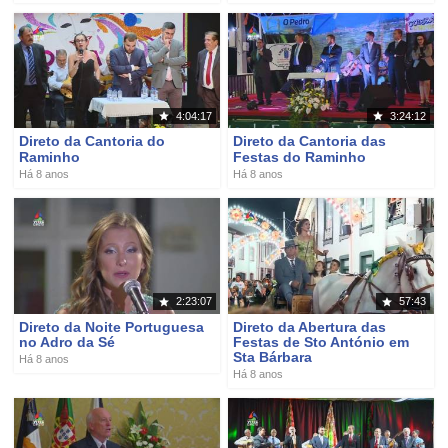
4:04:17
3:24:12
Direto da Cantoria do
Direto da Cantoria das
Raminho
Festas do Raminho
Há 8 anos
Há 8 anos
2:23:07
57:43
Direto da Noite Portuguesa
Direto da Abertura das
no Adro da Sé
Festas de Sto António em
Sta Bárbara
Há 8 anos
Há 8 anos