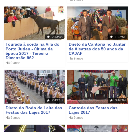
2:43:33
1:22:51
Tourada à corda na Vila do
Direto da Cantoria no Jantar
Porto Judeu - última da
de Alcatras dos 50 anos da
época 2017 - Terceira
CAJAF
Dimensão 962
Há 9 anos
Há 9 anos
2:43:18
3:46:09
Direto do Bodo de Leite das
Cantoria das Festas das
Festas das Lajes 2017
Lajes 2017
Há 9 anos
Há 9 anos