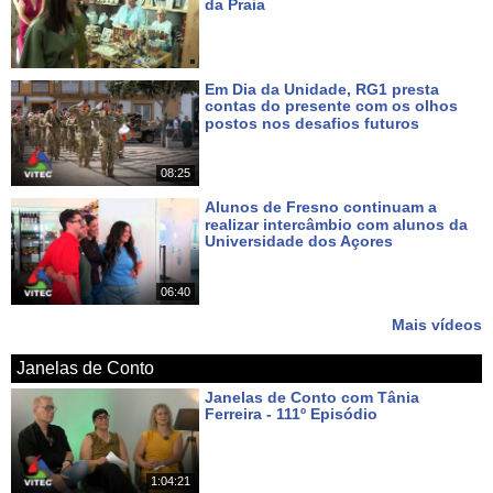
da Praia
Há 5 dias
Em Dia da Unidade, RG1 presta
contas do presente com os olhos
postos nos desafios futuros
Há 7 dias
08:25
Alunos de Fresno continuam a
realizar intercâmbio com alunos da
Universidade dos Açores
Há 9 dias
06:40
Mais vídeos
Janelas de Conto
Janelas de Conto com Tânia
Ferreira - 111º Episódio
Há um dia
1:04:21