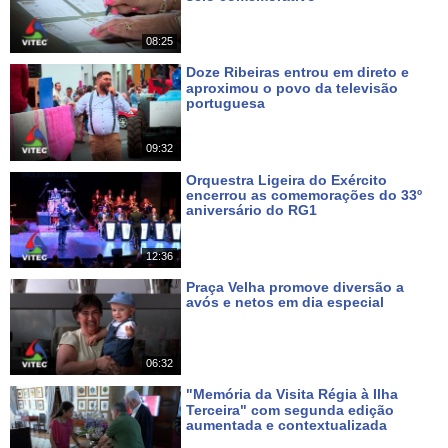
Há 4 dias
08:25
Doze Ribeiras entrou em direto e
aproximou o povo da televisão
portuguesa
Há 6 dias
09:32
Orquestra Ligeira do Exército
encerrou as comemorações do 33º
aniversário do RG1
Há 7 dias
12:36
Praça Velha promove diversão a
avós e netos em dia especial
Há 10 dias
06:32
"Memória da Visita Régia à Ilha
Terceira" com segunda edição
aumentada e contextualizada
Há 14 dias