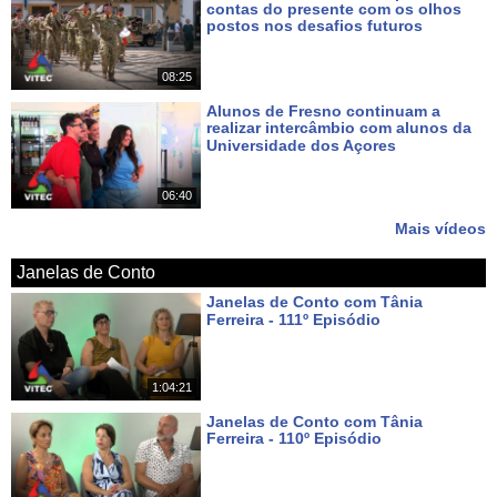
contas do presente com os olhos
postos nos desafios futuros
Há 8 dias
08:25
Alunos de Fresno continuam a
realizar intercâmbio com alunos da
Universidade dos Açores
Há 10 dias
06:40
Mais vídeos
Janelas de Conto
Janelas de Conto com Tânia
Ferreira - 111º Episódio
Há um dia
1:04:21
Janelas de Conto com Tânia
Ferreira - 110º Episódio
Há 9 dias