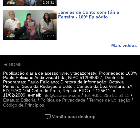
1:05:31
Janelas de Conto com Tânia
Ferreira - 109º Episódio
Há 16 dias
1:03:27
Mais vídeos
◄ HOME
Publicação diária de acesso livre, vitecazorestv; Propriedade: 100%
Paulo Feliciano Audiovisual Lda; NIPC 512085927; Diretor de
Programas: Paulo Feliciano; Diretora de Informação: Octávia
Pinheiro; Sede da Redação e Editor: Canada da Boa Ventura, n.º
5D, 9760-104 Cabo da Praia; Registo ERC n.º 125611, a
11/02/2009; e-mail:
/
/
info@azorestv.com
Tel. +351 295 51 51 13
/
/
/
Estatuto Editorial
Política de Privacidade
Termos de Utilização
Código de Princípios
Versão para desktop