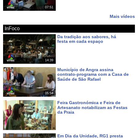
07:51
Mais vídeos
InFoco
Da tradição aos sabores, há
festa em cada espaço
Há 3 dias
14:39
Município de Angra assina
contrato-programa com a Casa de
Saúde de São Rafael
Há 4 dias
05:54
Feira Gastronómica e Feira de
Artesanato notabilizam as Festas
da Praia
Há 6 dias
Em Dia da Unidade, RG1 presta