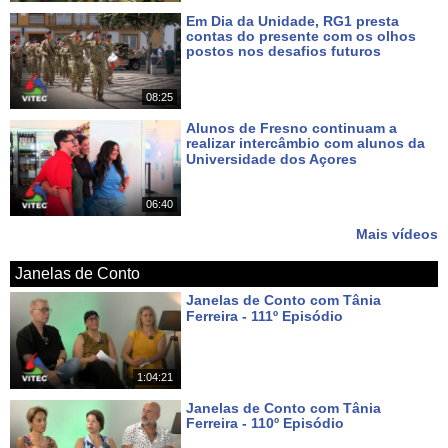
Em Dia da Unidade, RG1 presta
contas do presente com os olhos
postos nos desafios futuros
Há 7 dias
08:25
Alunos de Fresno continuam a
realizar intercâmbio com alunos da
Universidade dos Açores
Há 9 dias
06:40
Mais vídeos
Janelas de Conto
Janelas de Conto com Tânia
Ferreira - 111º Episódio
Há cerca de 19 horas
1:04:21
Janelas de Conto com Tânia
Ferreira - 110º Episódio
Há 8 dias