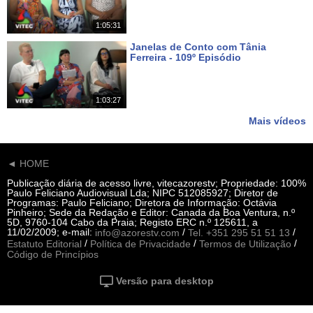
1:05:31
Janelas de Conto com Tânia
Ferreira - 109º Episódio
Há 15 dias
1:03:27
Mais vídeos
◄ HOME
Publicação diária de acesso livre, vitecazorestv; Propriedade: 100%
Paulo Feliciano Audiovisual Lda; NIPC 512085927; Diretor de
Programas: Paulo Feliciano; Diretora de Informação: Octávia
Pinheiro; Sede da Redação e Editor: Canada da Boa Ventura, n.º
5D, 9760-104 Cabo da Praia; Registo ERC n.º 125611, a
11/02/2009; e-mail:
/
/
info@azorestv.com
Tel. +351 295 51 51 13
/
/
/
Estatuto Editorial
Política de Privacidade
Termos de Utilização
Código de Princípios
Versão para desktop