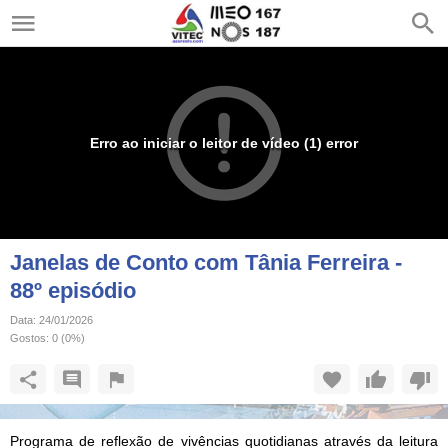
Erro ao iniciar o leitor de vídeo (1) error
Janelas de Conto com Tânia Ferreira -
88º episódio
Data:
24/01/2026
Gostos:
0
(
0
%)
Programa de reflexão de vivências quotidianas através da leitura