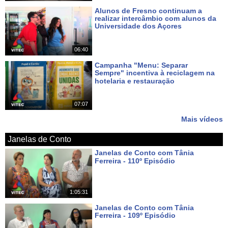
Alunos de Fresno continuam a
realizar intercâmbio com alunos da
Universidade dos Açores
Há 5 dias
06:40
Campanha "Menu: Separar
Sempre" incentiva à reciclagem na
hotelaria e restauração
Há 6 dias
07:07
Mais vídeos
Janelas de Conto
Janelas de Conto com Tânia
Ferreira - 110º Episódio
Há 5 dias
1:05:31
Janelas de Conto com Tânia
Ferreira - 109º Episódio
Há 12 dias