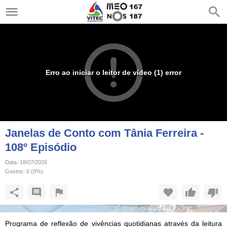
Erro ao iniciar o leitor de vídeo (1) error
Janelas de Conto com Tânia Ferreira -
108º Episódio
Data:
18/07/2026
Gostos:
0
(
0
%)
Programa de reflexão de vivências quotidianas através da leitura