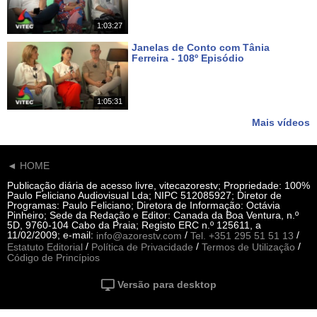
1:03:27
Janelas de Conto com Tânia
Ferreira - 108º Episódio
Há 19 dias
1:05:31
Mais vídeos
◄ HOME
Publicação diária de acesso livre, vitecazorestv; Propriedade: 100%
Paulo Feliciano Audiovisual Lda; NIPC 512085927; Diretor de
Programas: Paulo Feliciano; Diretora de Informação: Octávia
Pinheiro; Sede da Redação e Editor: Canada da Boa Ventura, n.º
5D, 9760-104 Cabo da Praia; Registo ERC n.º 125611, a
11/02/2009; e-mail:
/
/
info@azorestv.com
Tel. +351 295 51 51 13
/
/
/
Estatuto Editorial
Política de Privacidade
Termos de Utilização
Código de Princípios
Versão para desktop