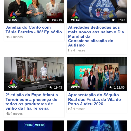
1:03:19
02:40
Janelas do Conto com
Atividades dedicadas aos
Tânia Ferreira - 98º Episódio
mais novos assinalam o Dia
Mundial da
Há 4 meses
Consciencialização do
Autismo
Há 4 meses
19:43
1:12:05
2ª edição da Expo Atlantic
Apresentação do Séquito
Terroir com a presença de
Real das Festas da Vila do
todos os produtores de
Porto Judeu 2026
vinho da Ilha Terceira
Há 4 meses
Há 4 meses