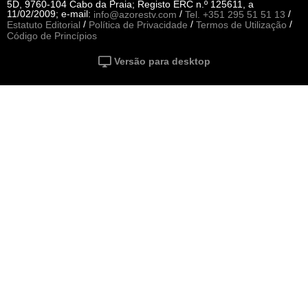
5D, 9760-104 Cabo da Praia; Registo ERC n.º 125611, a
11/02/2009; e-mail:
/
/
info@azorestv.com
Tel. +351 295 51 51 13
/
/
/
Estatuto Editorial
Política de Privacidade
Termos de Utilização
Código de Princípios
Versão para desktop