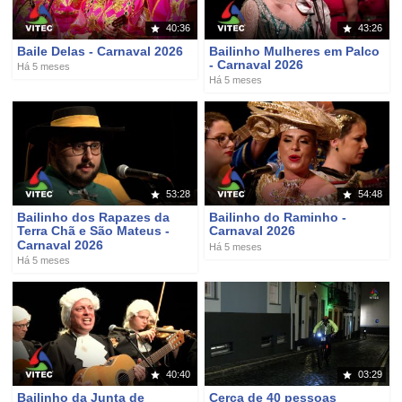
40:36
43:26
Baile Delas - Carnaval 2026
Bailinho Mulheres em Palco
- Carnaval 2026
Há 5 meses
Há 5 meses
53:28
54:48
Bailinho dos Rapazes da
Bailinho do Raminho -
Terra Chã e São Mateus -
Carnaval 2026
Carnaval 2026
Há 5 meses
Há 5 meses
40:40
03:29
Bailinho da Junta de
Cerca de 40 pessoas