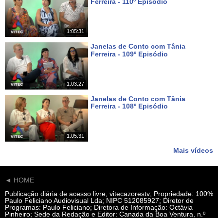
Ferreira - 110º Episódio
Há 7 dias
1:05:31
Janelas de Conto com Tânia
Ferreira - 109º Episódio
Há 14 dias
1:03:27
Janelas de Conto com Tânia
Ferreira - 108º Episódio
Há 21 dias
1:05:31
Mais vídeos
◄ HOME
Publicação diária de acesso livre, vitecazorestv; Propriedade: 100%
Paulo Feliciano Audiovisual Lda; NIPC 512085927; Diretor de
Programas: Paulo Feliciano; Diretora de Informação: Octávia
Pinheiro; Sede da Redação e Editor: Canada da Boa Ventura, n.º