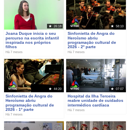
26:18
58:10
Joana Duque inicia o seu
Sinfonietta de Angra do
percurso na escrita infantil
Heroísmo abriu
inspirada nos próprios
programação cultural de
filhos
2026 - 2º parte
Há 7 meses
Há 7 meses
44:20
07:07
Sinfonietta de Angra do
Hospital da Ilha Terceira
Heroísmo abriu
reabre unidade de cuidados
programação cultural de
intermédios cardíaca
2026 - 1º parte
Há 7 meses
Há 7 meses