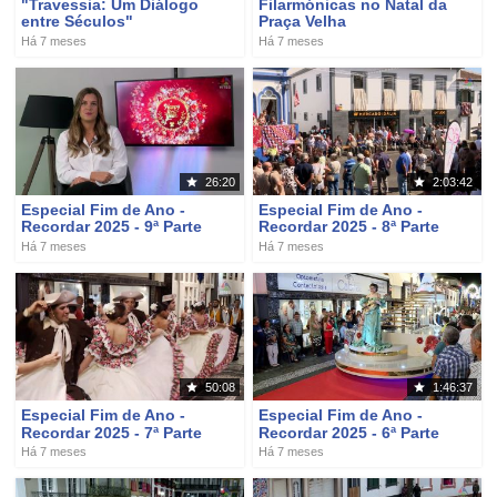
"Travessia: Um Diálogo
Filarmónicas no Natal da
entre Séculos"
Praça Velha
Há 7 meses
Há 7 meses
26:20
2:03:42
Especial Fim de Ano -
Especial Fim de Ano -
Recordar 2025 - 9ª Parte
Recordar 2025 - 8ª Parte
Há 7 meses
Há 7 meses
50:08
1:46:37
Especial Fim de Ano -
Especial Fim de Ano -
Recordar 2025 - 7ª Parte
Recordar 2025 - 6ª Parte
Há 7 meses
Há 7 meses