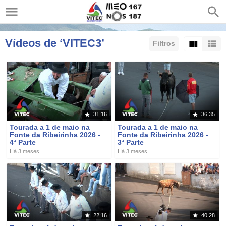
Vídeos de ‘VITEC3’
Filtros
Ordenar por:
Mostrar:
Resultados/Página:
31:16
36:35
Tourada a 1 de maio na
Tourada a 1 de maio na
Fonte da Ribeirinha 2026 -
Fonte da Ribeirinha 2026 -
4ª Parte
3ª Parte
Há 3 meses
Há 3 meses
22:16
40:28