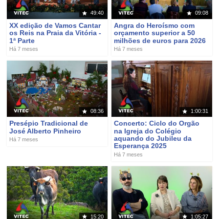
49:40
09:08
XX edição de Vamos Cantar
Angra do Heroísmo com
os Reis na Praia da Vitória -
orçamento superior a 50
1ª Parte
milhões de euros para 2026
Há 7 meses
Há 7 meses
08:36
1:00:31
Presépio Tradicional de
Concerto: Ciclo do Orgão
José Alberto Pinheiro
na Igreja do Colégio
aquando do Jubileu da
Há 7 meses
Esperança 2025
Há 7 meses
15:20
1:05:27