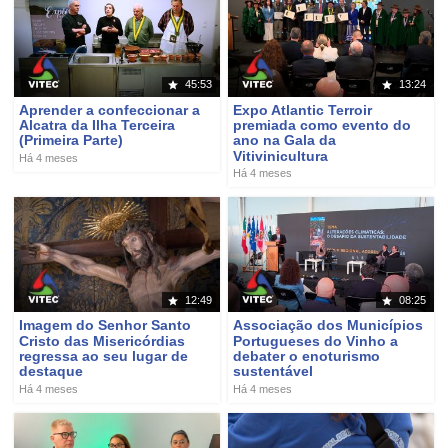
45:53
13:24
Aprender a confeccionar a
Expo Atlantic Terroir
Alcatra da Ilha Terceira
premiada como evento do
(Primeira Parte)
ano na Gala da
Vitivinicultura
Há 4 meses
Há 4 meses
12:49
08:25
Imagem do Senhor Santo
Associação dos Municípios
Cristo das Misericórdias
Portugueses do Vinho a
regressa ao seu lugar de
debater o enoturismo
destaque
sustentável
Há 4 meses
Há 4 meses