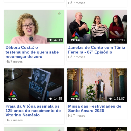
Há 7 meses
47:13
1:02:33
Débora Costa: o
Janelas de Conto com Tânia
testemunho de quem sabe
Ferreira - 87º Episódio
recomeçar do zero
Há 7 meses
Há 7 meses
14:35
1:31:07
Praia da Vitória assinala os
Missa das Festividades de
125 anos do nascimento de
Santo Amaro 2026
Vitorino Nemésio
Há 7 meses
Há 7 meses