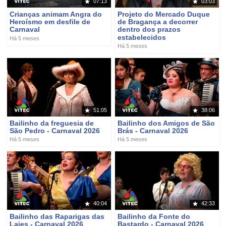
07:13
03:03
Crianças animam Angra do
Projeto do Mercado Duque
Heroísmo em desfile de
de Bragança a decorrer
Carnaval
dentro dos prazos
estabelecidos
Há 5 meses
Há 5 meses
51:05
38:06
Bailinho da freguesia de
Bailinho dos Amigos de São
São Pedro - Carnaval 2026
Brás - Carnaval 2026
Há 5 meses
Há 5 meses
40:04
42:33
Bailinho das Raparigas das
Bailinho da Fonte do
Lajes - Carnaval 2026
Bastardo - Carnaval 2026