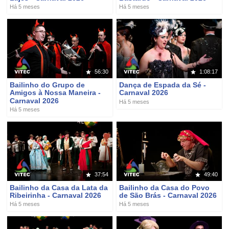
Há 5 meses
Há 5 meses
56:30
1:08:17
Bailinho do Grupo de
Dança de Espada da Sé -
Amigos à Nossa Maneira -
Carnaval 2026
Carnaval 2026
Há 5 meses
Há 5 meses
37:54
49:40
Bailinho da Casa da Lata da
Bailinho da Casa do Povo
Ribeirinha - Carnaval 2026
de São Brás - Carnaval 2026
Há 5 meses
Há 5 meses