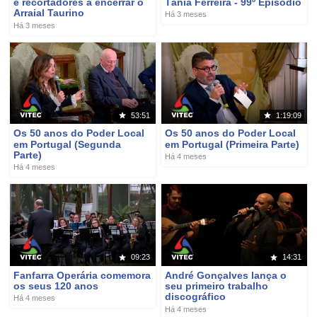
e recortadores a encerrar o
Tânia Ferreira - 99º Episódio
Arraial Taurino
Há 3 meses
Há 3 meses
53:51
1:19:09
Os 50 anos do Poder Local
Os 50 anos do Poder Local
em Portugal (Segunda
em Portugal (Primeira Parte)
Parte)
Há 4 meses
Há 4 meses
09:23
14:31
Fanfarra Operária comemora
André Gonçalves lança o
os seus 120 anos
seu primeiro trabalho
discográfico
Há 4 meses
Há 4 meses