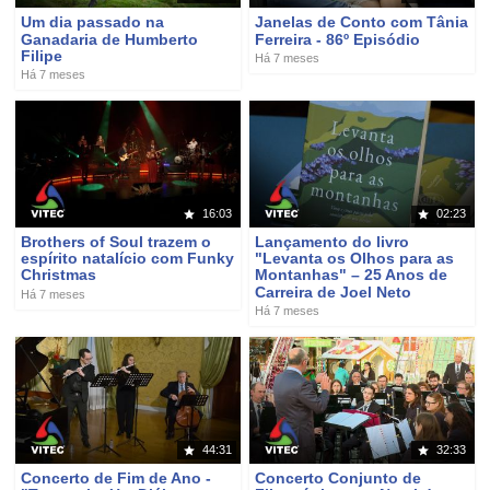
Um dia passado na
Janelas de Conto com Tânia
Ganadaria de Humberto
Ferreira - 86º Episódio
Filipe
Há 7 meses
Há 7 meses
16:03
02:23
Brothers of Soul trazem o
Lançamento do livro
espírito natalício com Funky
"Levanta os Olhos para as
Christmas
Montanhas" – 25 Anos de
Carreira de Joel Neto
Há 7 meses
Há 7 meses
44:31
32:33
Concerto de Fim de Ano -
Concerto Conjunto de