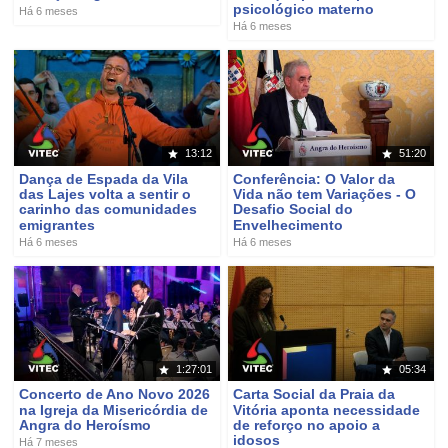
psicológico materno
Há 6 meses
Há 6 meses
13:12
51:20
Dança de Espada da Vila
Conferência: O Valor da
das Lajes volta a sentir o
Vida não tem Variações - O
carinho das comunidades
Desafio Social do
emigrantes
Envelhecimento
Há 6 meses
Há 6 meses
1:27:01
05:34
Concerto de Ano Novo 2026
Carta Social da Praia da
na Igreja da Misericórdia de
Vitória aponta necessidade
Angra do Heroísmo
de reforço no apoio a
idosos
Há 7 meses