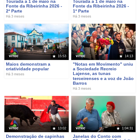
Tourada a 1 de maio na
Tourada a 1 de maio na
Fonte da Ribeirinha 2026 -
Fonte da Ribeirinha 2026 -
2ª Parte
1ª Parte
Há 3 meses
Há 3 meses
15:53
14:13
Maios demonstram a
"Notas em Movimento" uniu
criatividade popular
a Sociedade Recreio
Lajense, as tunas
Há 3 meses
terceirenses e a voz de João
Barros
Há 3 meses
13:02
1:04:31
Demonstração de capinhas
Janelas do Conto com