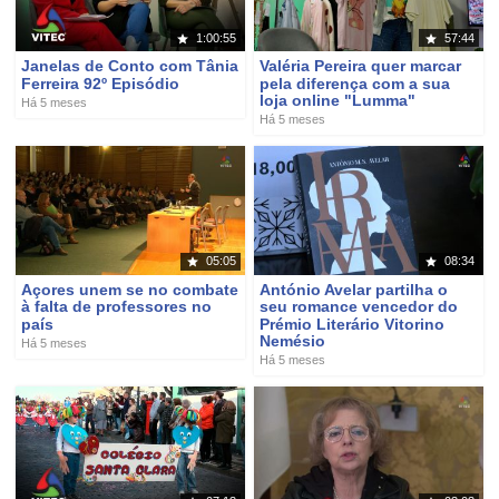
1:00:55
57:44
Janelas de Conto com Tânia
Valéria Pereira quer marcar
Ferreira 92º Episódio
pela diferença com a sua
loja online "Lumma"
Há 5 meses
Há 5 meses
05:05
08:34
Açores unem se no combate
António Avelar partilha o
à falta de professores no
seu romance vencedor do
país
Prémio Literário Vitorino
Nemésio
Há 5 meses
Há 5 meses