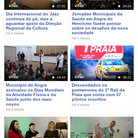
07:05
04:04
Dia Internacional do Jazz
Jornadas Municipais da
continua de pé, mas a
Saúde em Angra do
aguardar apoio da Direção
Heroísmo fazem pensar
Regional da Cultura
sobre os desafios da nova
sociedade
Há 4 meses
Há 4 meses
04:44
06:21
Município de Angra
Desvendados os
assinalou os Dias Mundiais
pormenores do 1º Rali da
da Atividade Física e da
Praia que conta com 37
Saúde junto dos mais
pilotos inscritos
novos
Há 4 meses
Há 4 meses