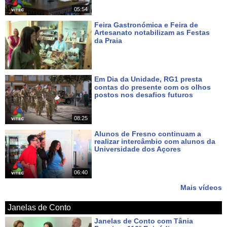
05:54
Feira Gastronómica e Feira de
Artesanato notabilizam as Festas
da Praia
Há 4 dias
Em Dia da Unidade, RG1 presta
contas do presente com os olhos
postos nos desafios futuros
Há 6 dias
08:25
Alunos de Fresno continuam a
realizar intercâmbio com alunos da
Universidade dos Açores
Há 8 dias
06:40
Mais vídeos
Janelas de Conto
Janelas de Conto com Tânia