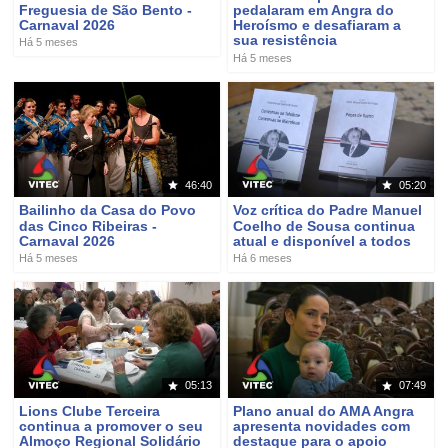
Freguesia de São Bento -
pedalaram em Angra do
Carnaval 2026
Heroísmo e desafiaram a
sua resistência
Há 5 meses
Há 5 meses
46:40
05:20
Bailinho da Casa do Povo
Voz crítica do Padre Manuel
das Cinco Ribeiras -
Coelho de Sousa continua
Carnaval 2026
atual e disponível a todos
Há 5 meses
Há 6 meses
05:13
07:49
Lions Clube Terceira
Plano anual do AMA Angra
continua a promover o seu
apresenta novidades com
Almoço Regional Solidário
destaque para o apoio