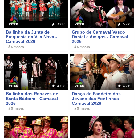
38:13
55:45
Bailinho da Junta de
Grupo de Carnaval Vasco
Freguesia da Vila Nova -
Daniel e Amigos - Carnaval
Carnaval 2026
2026
Há 5 meses
Há 5 meses
49:58
46:15
Bailinho dos Rapazes de
Dança de Pandeiro dos
Santa Bárbara - Carnaval
Jovens das Fontinhas -
2026
Carnaval 2026
Há 5 meses
Há 5 meses