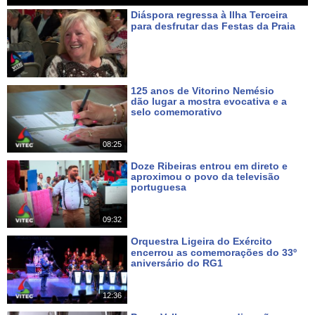
Diáspora regressa à Ilha Terceira
para desfrutar das Festas da Praia
Há um dia
125 anos de Vitorino Nemésio
dão lugar a mostra evocativa e a
selo comemorativo
Há 2 dias
08:25
Doze Ribeiras entrou em direto e
aproximou o povo da televisão
portuguesa
Há 4 dias
09:32
Orquestra Ligeira do Exército
encerrou as comemorações do 33º
aniversário do RG1
Há 5 dias
12:36