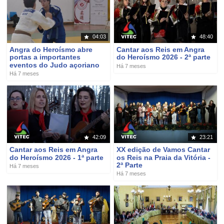
04:03
48:40
Angra do Heroísmo abre
Cantar aos Reis em Angra
portas a importantes
do Heroísmo 2026 - 2ª parte
eventos do Judo açoriano
Há 7 meses
Há 7 meses
42:09
23:21
Cantar aos Reis em Angra
XX edição de Vamos Cantar
do Heroísmo 2026 - 1ª parte
os Reis na Praia da Vitória -
2ª Parte
Há 7 meses
Há 7 meses