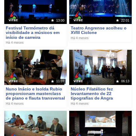
13:00
22:01
Festival Termómetro dá
Teatro Angrense acolheu o
visibilidade a músicos em
XVIII Ciclone
início de carreira
Há 4 meses
Há 4 meses
11:07
06:13
Nuno Inácio e Isolda Rubio
Núcleo Filatélico fez
proporcionam masterclass
levantamento de 22
de piano e flauta transversal
tipografias de Angra
Há 4 meses
Há 4 meses