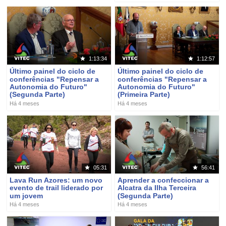
1:13:34
1:12:57
Último painel do ciclo de
Último painel do ciclo de
conferências "Repensar a
conferências "Repensar a
Autonomia do Futuro"
Autonomia do Futuro"
(Segunda Parte)
(Primeira Parte)
Há 4 meses
Há 4 meses
05:31
56:41
Lava Run Azores: um novo
Aprender a confeccionar a
evento de trail liderado por
Alcatra da Ilha Terceira
um jovem
(Segunda Parte)
Há 4 meses
Há 4 meses