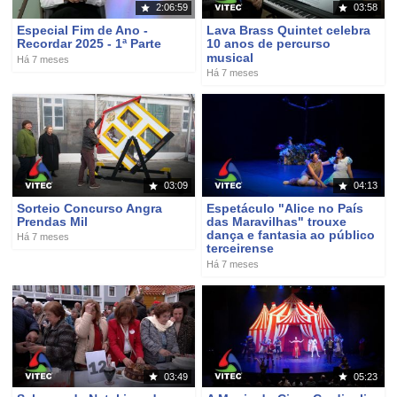
2:06:59
03:58
Especial Fim de Ano -
Lava Brass Quintet celebra
Recordar 2025 - 1ª Parte
10 anos de percurso
musical
Há 7 meses
Há 7 meses
03:09
04:13
Sorteio Concurso Angra
Espetáculo "Alice no País
Prendas Mil
das Maravilhas" trouxe
dança e fantasia ao público
Há 7 meses
terceirense
Há 7 meses
03:49
05:23