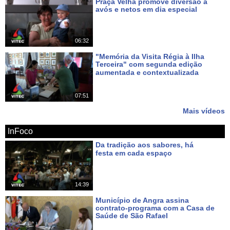
Praça Velha promove diversão a
avós e netos em dia especial
Há 9 dias
06:32
"Memória da Visita Régia à Ilha
Terceira" com segunda edição
aumentada e contextualizada
Há 12 dias
07:51
Mais vídeos
InFoco
Da tradição aos sabores, há
festa em cada espaço
Há cerca de 19 horas
14:39
Município de Angra assina
contrato-programa com a Casa de
Saúde de São Rafael
Há 3 dias