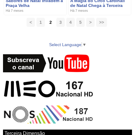
Sabores de Natal invadem a
A Magia do Circo Cardinali
Praça Velha
de Natal Chega à Terceira
Há 7 meses
Há 7 meses
<
1
2
3
4
5
>
>>
Select Language
▼
Terceira Dimensão